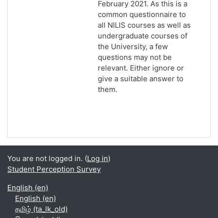
February 2021. As this is a
common questionnaire to
all NILIS courses as well as
undergraduate courses of
the University, a few
questions may not be
relevant. Either ignore or
give a suitable answer to
them.
You are not logged in. (
Log in
)
Student Perception Survey
English ‎(en)‎
English ‎(en)‎
தமிழ் ‎(ta_lk_old)‎