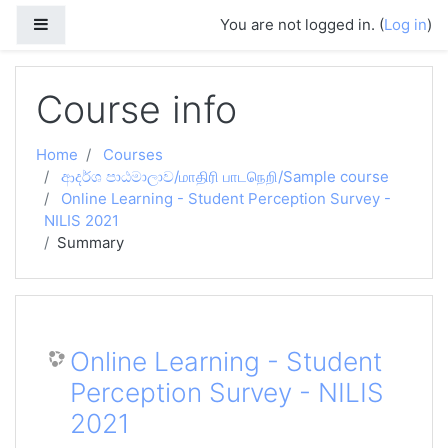
Skip to main content
Side panel
You are not logged in. (
Log in
)
Course info
Home
Courses
ආදර්ශ පාඨමාලාව/மாதிரி பாடநெறி/Sample course
Online Learning - Student Perception Survey -
NILIS 2021
Summary
Online Learning - Student
Perception Survey - NILIS
2021