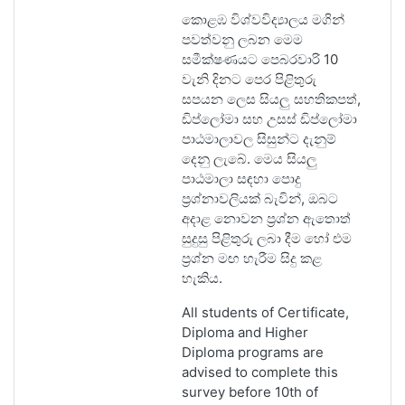
කොළඹ විශ්වවිද්‍යාලය මගින්
පවත්වනු ලබන මෙ​ම
සමීක්ෂණයට පෙබරවාරි 10
වැනි දිනට පෙර පිළිතුරු
සපයන ලෙස සියලු සහතිකපත්,
ඩිප්ලෝමා සහ උසස් ඩිප්ලෝමා
පාඨමාලාවල සිසුන්ට දැනුම්
දෙනු ලැබේ. මෙය සියලු
පාඨමාලා සඳහා පොදු
ප්‍රශ්නාවලියක් බැවින්, ඔබට
අදාළ නොවන ප්‍රශ්න ඇතොත්
සුදුසු පිළිතුරු ලබා දීම හෝ එම
ප්‍රශ්න මඟ හැරීම සිදු කළ
හැකිය.
All students of Certificate,
Diploma and Higher
Diploma programs are
advised to complete this
survey before 10th of