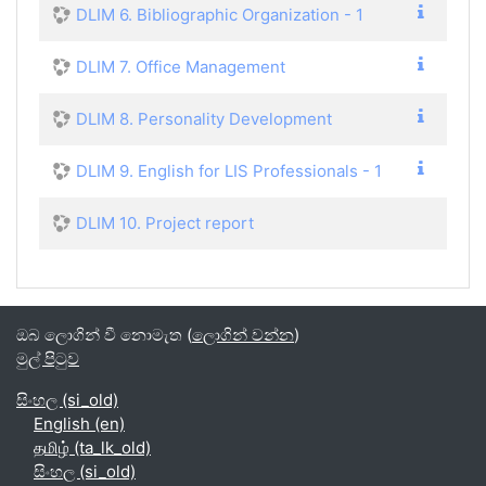
DLIM 6. Bibliographic Organization - 1
DLIM 7. Office Management
DLIM 8. Personality Development
DLIM 9. English for LIS Professionals - 1
DLIM 10. Project report
ඔබ ලොගින් වී නොමැත (
ලොගින් වන්න
)
මුල් පිටුව
සිංහල ‎(si_old)‎
English ‎(en)‎
தமிழ் ‎(ta_lk_old)‎
සිංහල ‎(si_old)‎